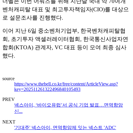
더벨은 이번 어워즈를 위해 지난달 국내 약 70여개
벤처캐피탈 대표 및 최고투자책임자(CIO)를 대상으
로 설문조사를 진행했다.
이어 지난 6일 중소벤처기업부, 한국벤처캐피탈협
회, 초기투자 액셀러레이터협회, 한국통신사업자연
합회(KTOA) 관계자, VC 대표 등이 모여 최종 심사
했다.
source
https://www.thebell.co.kr/free/content/ArticleView.asp?
key=202511261322496840105493
PREV
넥스아이, ‘바이오유럽’서 공식 기업 발표…면역항암
신...
NEXT
'기대주' 넥스아이, 면역항암제 잇는 넥스트 'ADC'