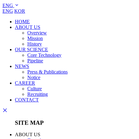
ENG
ENG
KOR
HOME
ABOUT US
Overview
Mission
History
OUR SCIENCE
Core Technology
Pipeline
NEWS
Press & Publications
Notice
CAREER
Culture
Recruiting
CONTACT
SITE MAP
ABOUT US